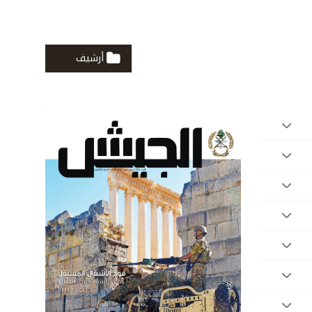
أرشيف