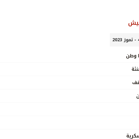
جيش
ا وطن
نئة
قف
ن
كرية