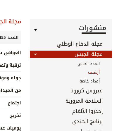
مجلة ال
منشورات
العدد 455 - تموز 2023
مجلة الدفاع الوطني
العوافي ي
مجلة الجيش
العدد الحالي
ترقية وته
أرشيف
جولة ومو
أعداد خاصة
فيروس كورونا
من الميدا
السلامة المرورية
اجتماع
إحذروا الألغام
تخريج
برنامج الجندي
يوميات عس