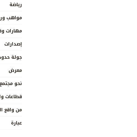
رياضة
مواهب ورع
مهارات وق
إصدارات
جولة حدود
معرض
نحو مجتمع
قطاعات وا
من واقع ال
عبارة