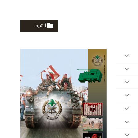
أرشيف