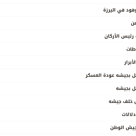
فود في اليرزة
ن
 رئيس الأركان
اطات
أبرار
فل بجيشه عودة العسكر
فل بجيشه
ش خلف جيشه
لالات
جيش الوطن