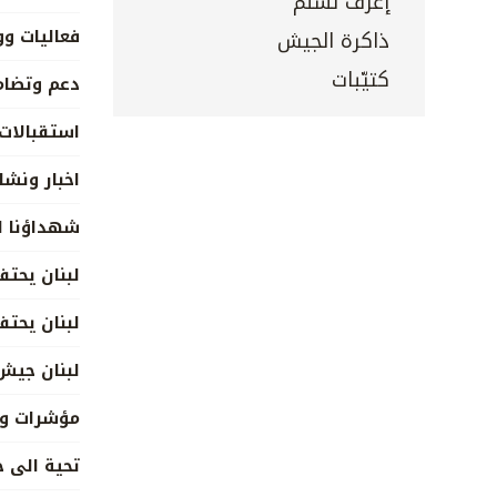
إعرف تسلم
فعاليات وو
ذاكرة الجيش
كتيّبات
دعم وتضام
استقبالات
اخبار ونش
شهداؤنا ال
لبنان يحت
لبنان يحت
لبنان جي
مؤشرات ود
تحية الى 